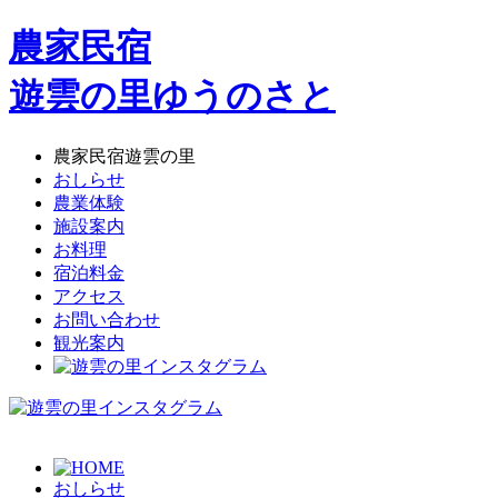
農家民宿
遊雲の里
ゆうのさと
農家民宿
遊雲の里
おしらせ
農業体験
施設案内
お料理
宿泊料金
アクセス
お問い合わせ
観光案内
おしらせ